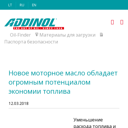
Skip
LT
RU
EN
to
content
Oil-Finder
Материалы для загрузки
Паспорта безопасности
Новое моторное масло обладает
огромным потенциалом
экономии топлива
12.03.2018
Уменьшение
расхода топлива и